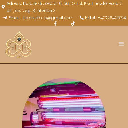
Adresa: Bucuresti , sector 6, Bul. G-ral. Paul Teodorescu 7 ,
bl. 1, sc. 1, ap. 3, interfon 3
Email : bb.studio.ro@gmail.com
Nr.tel. :+40726406214