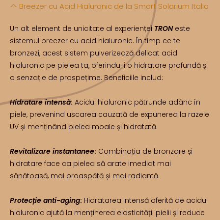
Breezer cu Acid Hialuronic de la Smart Solarium Italia
Un alt element de unicitate al experienței
TRON
este
sistemul breezer cu acid hialuronic. În timp ce te
bronzezi, acest sistem pulverizează delicat acid
hialuronic pe pielea ta, oferindu-i o hidratare profundă și
o senzație de prospețime. Beneficiile includ:
Hidratare intensă
:
Acidul hialuronic pătrunde adânc în
piele, prevenind uscarea cauzată de expunerea la razele
UV și menținând pielea moale și hidratată.
Revitalizare instantanee
:
Combinația de bronzare și
hidratare face ca pielea să arate imediat mai
sănătoasă, mai proaspătă și mai radiantă.
Protecție anti-aging
:
Hidratarea intensă oferită de acidul
hialuronic ajută la menținerea elasticității pielii și reduce