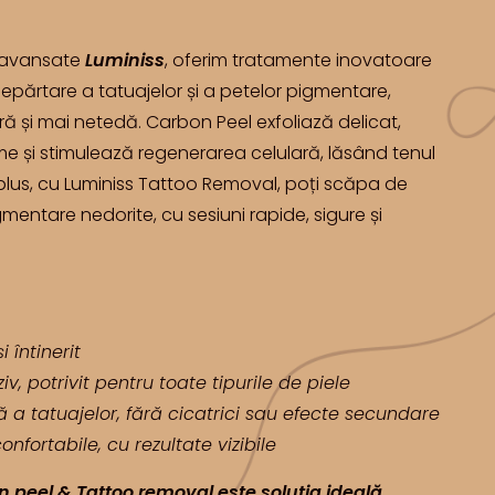
i avansate
Luminiss
, oferim tratamente inovatoare
depărtare a tatuajelor și a petelor pigmentare,
ră și mai netedă. Carbon Peel exfoliază delicat,
ime și stimulează regenerarea celulară, lăsând tenul
În plus, cu Luminiss Tattoo Removal, poți scăpa de
mentare nedorite, cu sesiuni rapide, sigure și
 întinerit
, potrivit pentru toate tipurile de piele
ă a tatuajelor, fără cicatrici sau efecte secundare
onfortabile, cu rezultate vizibile
peel & Tattoo removal este soluția ideală