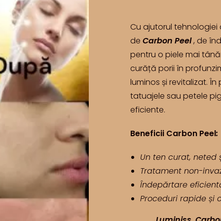
Cu ajutorul tehnologie
de
Carbon Peel
, de în
pentru o piele mai tână
curăță porii în profunz
luminos și revitalizat. 
tatuajele sau petele pig
eficiente.
Beneficii Carbon Peel
:
Un ten curat, neted și
Tratament non-invaziv
Îndepărtare eficient
Proceduri rapide și c
Luminiss Carbon 