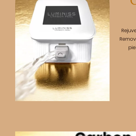
Rejuv
Removal
pie