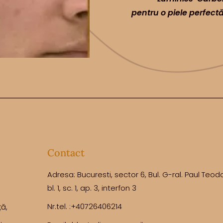
pentru o piele perfectă
Contact
Adresa: Bucuresti, sector 6, Bul. G-ral. Paul Teod
bl. 1, sc. 1, ap. 3, interfon 3
Nr.tel. :+40726406214
ă,
.