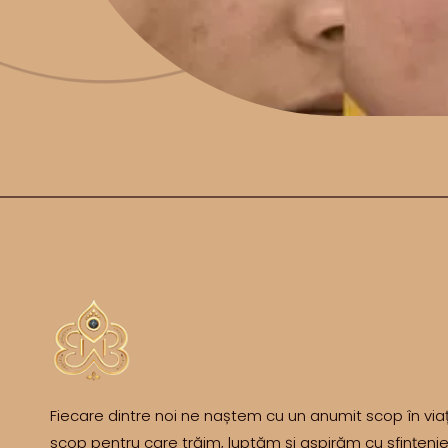
Fiecare dintre noi ne naștem cu un anumit scop în viaț
scop pentru care trăim, luptăm și aspirăm cu sfințenie