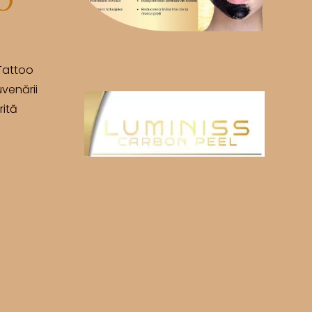
O
Tattoo
uvenării
rită