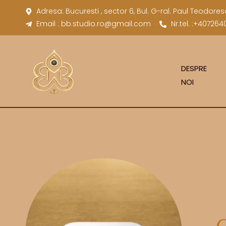
Adresa: Bucuresti , sector 6, Bul. G-ral. Paul Teodorescu 7
Email : bb.studio.ro@gmail.com
Nr.tel. :+407264
DESPRE
NOI