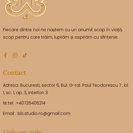
Fiecare dintre noi ne naștem cu un anumit scop în viață,
scop pentru care trăim, luptăm și aspirăm cu sfințenie.
Contact
Adresa: Bucuresti, sector 6, Bul. G-ral. Paul Teodorescu 7 , bl.
1, sc. 1, ap. 3, interfon 3
Nr.tel. :+40726406214
Email : bb.studio.ro@gmail.com
Link-uri utile