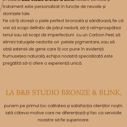
tratament este personalizat în funcție de nevoile și
dorințele tale.
Fie că îți dorești o piele perfect bronzată și sănătoasă, fie că
vrei să scapi definitiv de părul nedorit, să-ți reîmprospătezi
tenul sau să scapi de imperfecțiuni cu un Carbon Peel, să
elimini tatuajele nedorite ori petele pigmentare, sau să
obții extensii de gene care îți vor pune în evidență
frumusețea naturală, echipa noastră specializată este
pregătită să-ți ofere o experiență unică.
LA B&B STUDIO BRONZE & BLINK,
punem pe primul loc calitatea și satisfacția clienților noștri.
Iată câteva motive care ne diferențiază și fac ca serviciile
noastre să fie superioare: