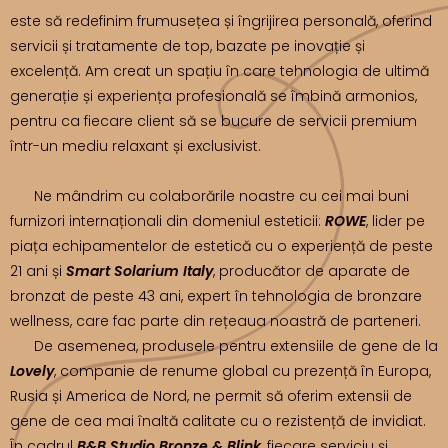
este să redefinim frumusețea și îngrijirea personală, oferind
servicii și tratamente de top, bazate pe inovație și
excelență. Am creat un spațiu în care tehnologia de ultimă
generație și experiența profesională se îmbină armonios,
pentru ca fiecare client să se bucure de servicii premium
într-un mediu relaxant și exclusivist.
Ne mândrim cu colaborările noastre cu cei mai buni
furnizori internaționali din domeniul esteticii:
ROWE
, lider pe
piața echipamentelor de estetică cu o experiență de peste
21 ani și
Smart Solarium Italy
, producător de aparate de
bronzat de peste 43 ani, expert în tehnologia de bronzare
wellness, care fac parte din rețeaua noastră de parteneri.
De asemenea, produsele pentru extensiile de gene de la
Lovely
, companie de renume global cu prezență în Europa,
Rusia și America de Nord, ne permit să oferim extensii de
gene de cea mai înaltă calitate cu o rezistență de invidiat.
În cadrul
B&B Studio Bronze & Blink
, fiecare serviciu și