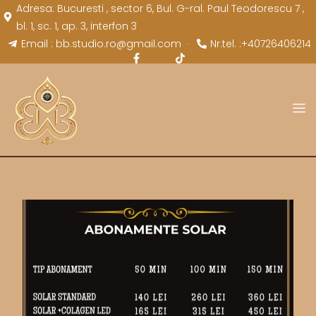
Adresa: Bucuresti , sector 6, Bul. G-ral. Paul Teodorescu 7 ,
bl. 1, sc. 1, ap. 3, interfon 3
Email : bb.studio.ro@gmail.com
Nr.tel. :+40726406214